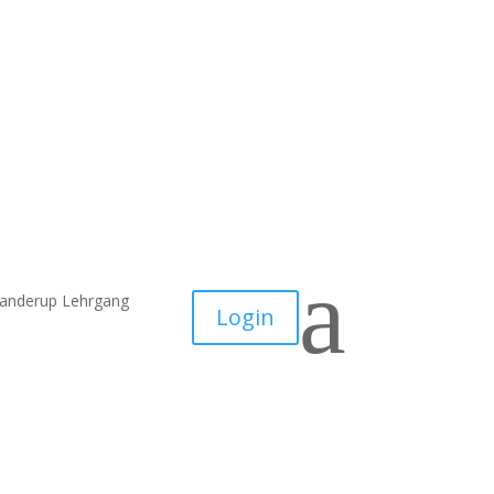
a
randerup Lehrgang
Login